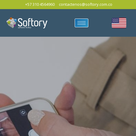
+57 310 4564960
contactenos@softory.com.co