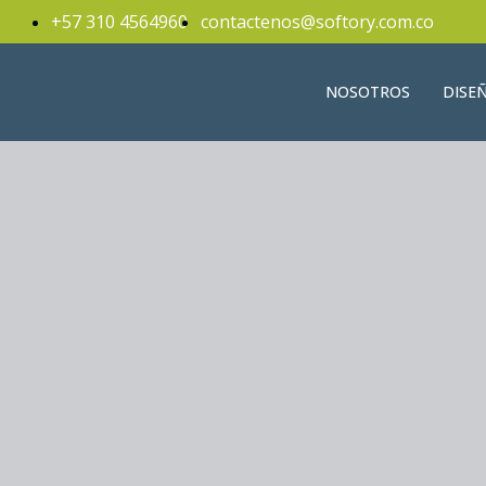
+57 310 4564960
contactenos@softory.com.co
NOSOTROS
DISE