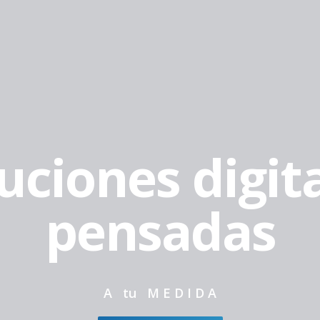
uciones digit
pensadas
A tu M E D I D A